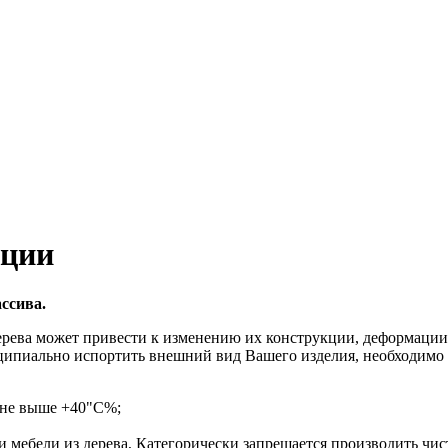
ации
ссива.
рева может привести к изменению их конструкции, деформации, 
инципиально испортить внешний вид Вашего изделия, необходим
 не выше +40"C%;
ки мебели из дерева, Категорически запрещается производить ч